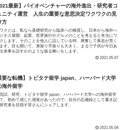
2021最新】バイオベンチャーの海外進出・研究者コ
ュニティ運営 人生の重要な意思決定ワクワクの見
け方
ワクとは、私なら基礎研究から臨床への橋渡し、日本から海外へ
ジネス展開、起業、世界旅行やグルメのことを考えると本当にワ
クします。そのことを他人に話している時、興奮して鼻息が荒く
ます。目も開いて、身振り手振りも大きく、まるで子供が今日あ
出来事を話すかのような振る舞いをします。
2021.05.07
重要な転機】トビタテ留学 japan、ハーバード大学
の海外留学
院試、研究、トビタテ留学 japan、ハーバード大学への海外留学
て、初めて感じた感覚があったので、自分の忘備録として書き記
研究者を目指す皆さんにシェアします。
2021.05.04