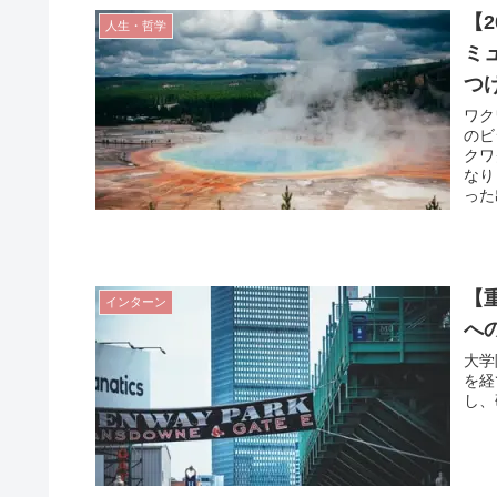
【
人生・哲学
ミ
つ
ワク
のビ
クワ
なり
った
【
インターン
へ
大学
を経
し、