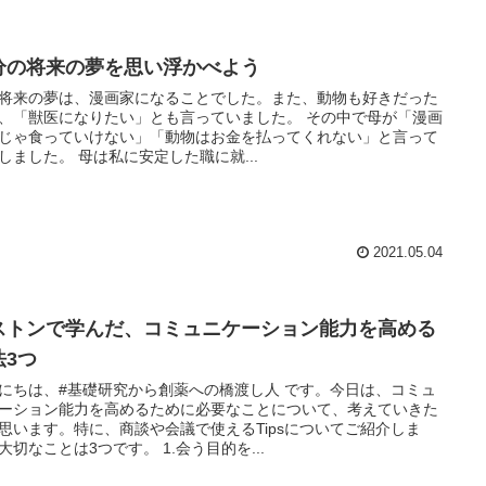
分の将来の夢を思い浮かべよう
将来の夢は、漫画家になることでした。また、動物も好きだった
、「獣医になりたい」とも言っていました。 その中で母が「漫画
じゃ食っていけない」「動物はお金を払ってくれない」と言って
しました。 母は私に安定した職に就...
2021.05.04
ストンで学んだ、コミュニケーション能力を高める
法3つ
にちは、#基礎研究から創薬への橋渡し人 です。今日は、コミュ
ーション能力を高めるために必要なことについて、考えていきた
思います。特に、商談や会議で使えるTipsについてご紹介しま
大切なことは3つです。 1.会う目的を...