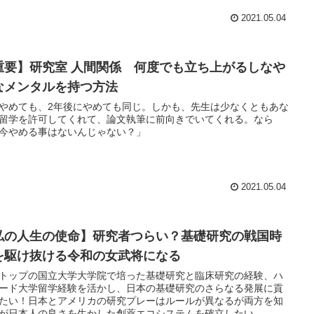
2021.05.04
重要】研究室 人間関係 何度でも立ち上がるしなや
なメンタルを持つ方法
やめても、2年後にやめても同じ。しかも、先生は少なくともあな
留学を許可してくれて、論文執筆に前向きでいてくれる。なら
今やめる事はないんじゃない？」
2021.05.04
私の人生の使命】研究者つらい？基礎研究の戦国時
を駆け抜ける令和の女武将になる
トップの国立大学大学院で培った基礎研究と臨床研究の経験、ハ
ード大学留学経験を活かし、日本の基礎研究のさらなる発展に貢
たい！日本とアメリカの研究プレーはルールが異なるが両方を知
が日本人の良さを生かした創薬エコシステムを確立したい。