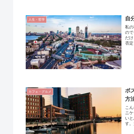
自
人生・哲学
私の
ので
だけ
否定
ボ
カフェ・グルメ
方
こん
ニケ
いと
す。