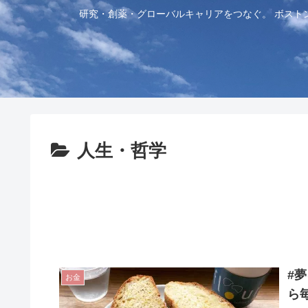
研究・創薬・グローバルキャリアをつなぐ。 ボスト
人生・哲学
#
お金
ら