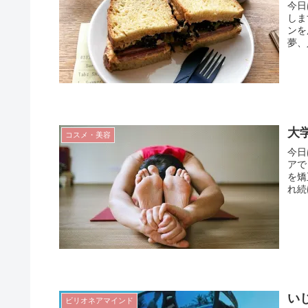
今日
しま
ンを
夢、
大
コスメ・美容
今日
アで
を矯
れ続
い
ビリオネアマインド