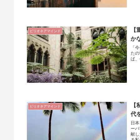
【
ビリオネアマインド
か
「今
たの
ば、
【
ビリオネアマインド
代
日本
ーバ
献し
る私