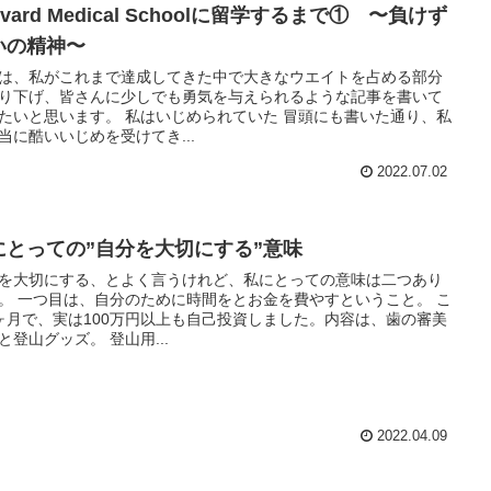
rvard Medical Schoolに留学するまで① 〜負けず
いの精神〜
は、私がこれまで達成してきた中で大きなウエイトを占める部分
り下げ、皆さんに少しでも勇気を与えられるような記事を書いて
たいと思います。 私はいじめられていた 冒頭にも書いた通り、私
当に酷いいじめを受けてき...
2022.07.02
にとっての”自分を大切にする”意味
を大切にする、とよく言うけれど、私にとっての意味は二つあり
。 一つ目は、自分のために時間をとお金を費やすということ。 こ
ヶ月で、実は100万円以上も自己投資しました。内容は、歯の審美
と登山グッズ。 登山用...
2022.04.09