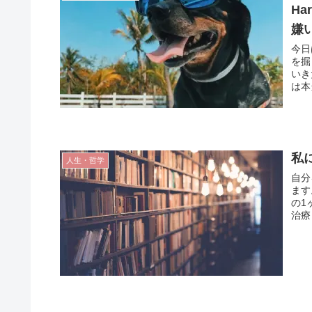
Ha
嫌
今日
を掘
いき
は本
私
人生・哲学
自分
ます
の1
治療