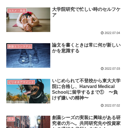
大学院研究で忙しい時のセルフケ
コスメ・美容
ア
2022.07.04
論文を書くときは常に何が新しい
創薬エコシステム
かを意識する
2022.07.03
いじめられて不登校から東大大学
ビリオネアマインド
院に合格し、Harvard Medical
Schoolに留学するまで① 〜負
けず嫌いの精神〜
2022.07.02
創薬シーズの実装に興味がある研
投資
究者の方へ。共同研究先や投資家