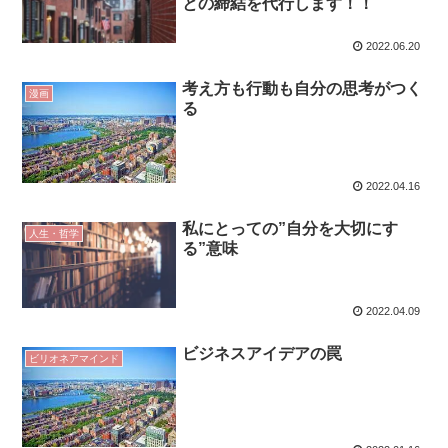
との締結を代行します！！
2022.06.20
考え方も行動も自分の思考がつく
漫画
る
2022.04.16
私にとっての”自分を大切にす
人生・哲学
る”意味
2022.04.09
ビジネスアイデアの罠
ビリオネアマインド