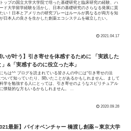
トップの国立大学大学院で培った基礎研究と臨床研究の経験、ハ
ード大学留学経験を活かし、日本の基礎研究のさらなる発展に貢
たい！日本とアメリカの研究プレーはルールが異なるが両方を知
が日本人の良さを生かした創薬エコシステムを確立したい。
2021.04.17
願いが叶う】引き寄せを体感するために 「実践した
と」&「実感するのに役立った本」
にちは^^ ブログを読まれている皆さんの中には"引き寄せの法
について知っていたり、聞いたことがあるかもしれません。まして
科学を勉強する人にとっては、引き寄せのようなスピリチュアル
に懐疑的な方もいるかもしれません。 ...
2020.09.28
2021最新】バイオベンチャー 橋渡し創薬～東京大学