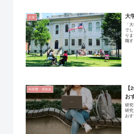
大
お金
「大
でし
りま
職す
【
科研費・奨励金
お
研究
研究
おす