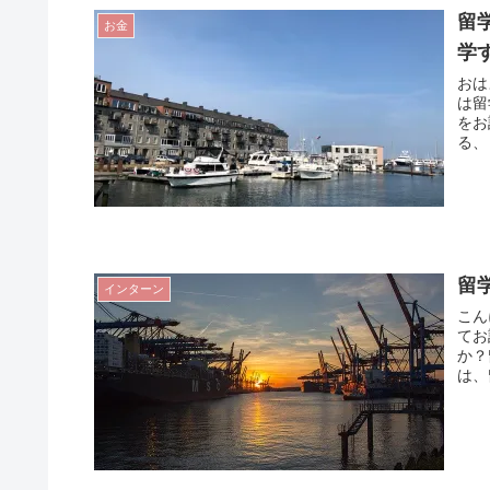
留
お金
学
おは
は留
をお
る、
留
インターン
こん
てお
か？
は、