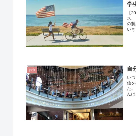
学
【2
ス、
の製
いき
自
お金
いつ
信を
た。
んは