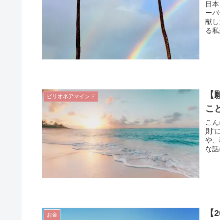
日本
ーバ
献し
る私
【
ビリオネアマインド
こ
こん
則"
や、
な話
【
お金