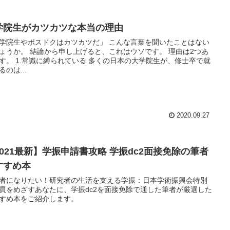
学院生がカツカツな本当の理由
学院生やポスドクはカツカツだ」 こんな言葉を聞いたことはない
ょうか。 結論から申し上げると、これはウソです。 理由は2つあ
す。 1.常識に縛られている 多くの日本の大学院生が、修士卒で就
るのは...
2020.09.27
2021最新】学振申請書攻略 学振dc2面接免除の筆者
すすめ本
者になりたい！研究者の生活を支える学振：日本学術振興会特別
員をめざすあなたに、学振dc2を面接免除で通した筆者が厳選した
すめ本をご紹介します。