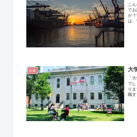
こん
てお
か？
は、
大
お金
「大
でし
りま
職す