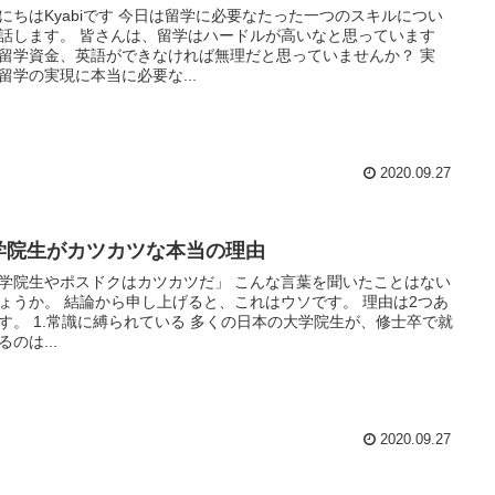
にちはKyabiです 今日は留学に必要なたった一つのスキルについ
話します。 皆さんは、留学はハードルが高いなと思っています
留学資金、英語ができなければ無理だと思っていませんか？ 実
留学の実現に本当に必要な...
2020.09.27
学院生がカツカツな本当の理由
学院生やポスドクはカツカツだ」 こんな言葉を聞いたことはない
ょうか。 結論から申し上げると、これはウソです。 理由は2つあ
す。 1.常識に縛られている 多くの日本の大学院生が、修士卒で就
るのは...
2020.09.27