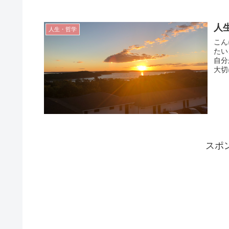
人
人生・哲学
こん
たい
自分
大切
スポ