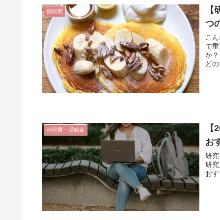
【
癌研究
つ
こん
で重
か？
どの
【
科研費・奨励金
お
研究
研究
おす