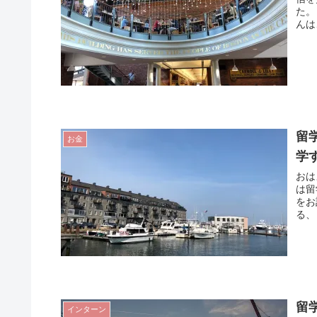
た。
んは
留
お金
学
おは
は留
をお
る、
留
インターン