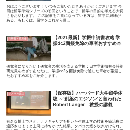
おはようございます！ いつもご覧いただきありがとうございます 今
回は留学準備シリーズの初回ということで、留学の目的を考える大切
さをお話します。 この記事をご覧になっている方は、留学に興味が
ある、もしくは、留学をこれから目...
【2021最新】学振申請書攻略 学
科研費・奨励金
振dc2面接免除の筆者おすすめ本
研究者になりたい！研究者の生活を支える学振：日本学術振興会特別
研究員をめざすあなたに、学振dc2を面接免除で通した筆者が厳選し
たおすすめ本をご紹介します。
【保存版】ハーバード大学留学体
アメリカ就活
験 ～’創薬のエジソン’と言われた
Robert Langer 教授の講義
有名な博士でさえ、ナノキャリアを用いた生体工学の技術を癌治療に
適応させようと上司に持ちかけた結果、タバコの煙を吹きかけられ、