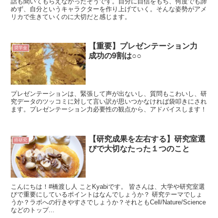
話も聞いてもらえなかったそうです。自分に自信をもち、何度でも諦
めず、自分というキャラクターを作り上げていく。そんな姿勢がアメ
リカで生きていくのに大切だと感じます。
【重要】プレゼンテーション力
奨学金
成功の9割は○○
プレゼンテーションは、緊張して声が出ないし、質問もこわいし、研
究データのツッコミに対して言い訳が思いつかなければ袋叩きにされ
ます。プレゼンテーション力必要性の観点から、アドバイスします！
【研究成果を左右する】研究室選
癌研究
びで大切なたった１つのこと
こんにちは！#橋渡し人 ことKyabiです。 皆さんは、大学や研究室選
びで重要にしているポイントはなんでしょうか？ 研究テーマでしょ
うか？ラボへの行きやすさでしょうか？それともCell/Nature/Science
などのトップ...