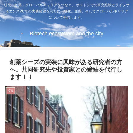
研究・創薬・グローバルキャリアをつなぐ。 ボストンでの研究経験とライフサ
イエンスVCでの実務経験をもとに、研究、創薬、そしてグローバルキャリア
について発信します。
Biotech ecosystem and the city
創薬シーズの実装に興味がある研究者の方
へ。共同研究先や投資家との締結を代行し
ます！！
投資