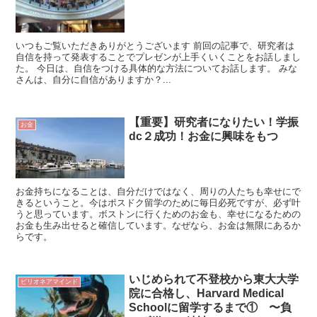
いつもご覧いただきありがとうございます 前回の記事で、研究者は
自信を持って発表することでプレゼンが上手くいくことをお話しまし
た。 今日は、自信をつける具体的な方法についてお話します。 みな
さんは、自分に自信がありますか？...
【重要】研究者になりたい！学振
お金
dc２成功！お金に興味をもつ
お金持ちになることは、自分だけではなく、周りの人たちも幸せにで
きるということ。今はポスドク留学のために毎日必死ですが、必ず叶
うと思っています。ボストンに行くためのお金も、幸せになるための
お金も生み出せると確信しています。なぜなら、お金は無限にあるか
らです。
いじめられて不登校から東大大学
ビリオネアマインド
院に合格し、Harvard Medical
Schoolに留学するまで① 〜負