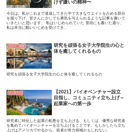
けず嫌いの精神〜
今日は、私がこれまで達成してきた中で大きなウエイトを占める部分
を掘り下げ、皆さんに少しでも勇気を与えられるような記事を書いて
いきたいと思います。 私はいじめられていた 冒頭にも書いた通り、
私は本当に酷いいじめを受けてき...
研究を頑張る女子大学院生の心と
コスメ・美容
体を癒してくれるもの
研究を頑張る女子大学院生の心と体を癒してくれるもの
【2021】バイオベンチャー設立
インターン
目指し、コミュニティ立ち上げ～
起業家への第一歩
研究者に特化した起業の私塾を立ち上げる、もしくは、優秀な研究者
を集めてバイオベンチャーを立ち上げることです。もしかしたら立ち
上げはアメリカでやるから、前者が有力候補かもしれない。